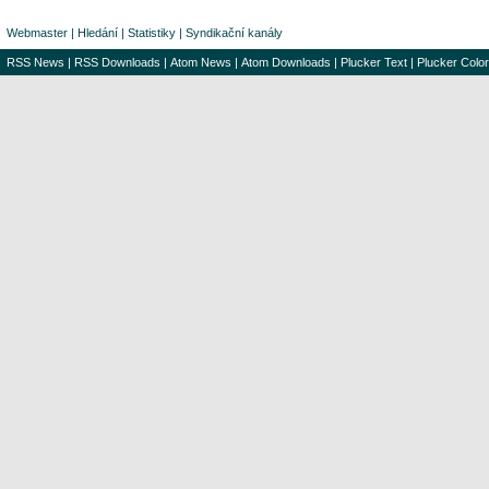
Webmaster
|
Hledání
|
Statistiky
|
Syndikační kanály
RSS News
|
RSS Downloads
|
Atom News
|
Atom Downloads
|
Plucker Text
|
Plucker Color