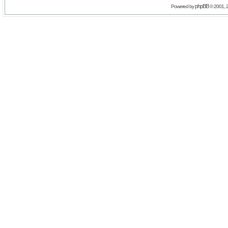
phpBB
Powered by
© 2001, 