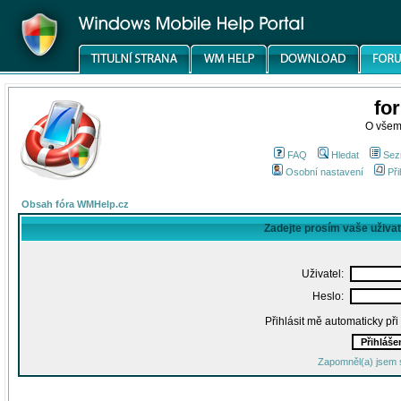
fo
O všem
FAQ
Hledat
Sez
Osobní nastavení
Při
Obsah fóra WMHelp.cz
Zadejte prosím vaše uživa
Uživatel:
Heslo:
Přihlásit mě automaticky př
Zapomněl(a) jsem 