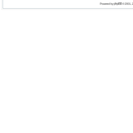
phpBB
Powered by
© 2001, 