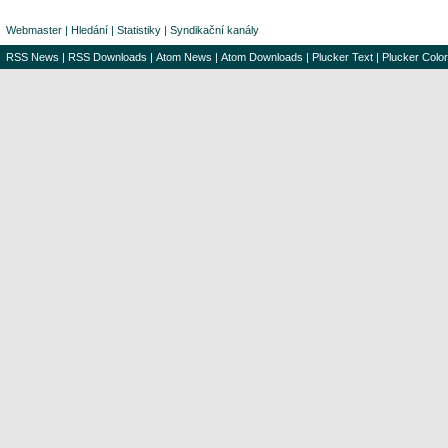
Webmaster
|
Hledání
|
Statistiky
|
Syndikační kanály
RSS News
|
RSS Downloads
|
Atom News
|
Atom Downloads
|
Plucker Text
|
Plucker Color