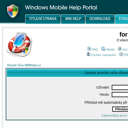
fo
O všem
FAQ
Hledat
Sez
Osobní nastavení
Při
Obsah fóra WMHelp.cz
Zadejte prosím vaše uživa
Uživatel:
Heslo:
Přihlásit mě automaticky př
Zapomněl(a) jsem 