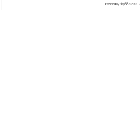
phpBB
Powered by
© 2001, 