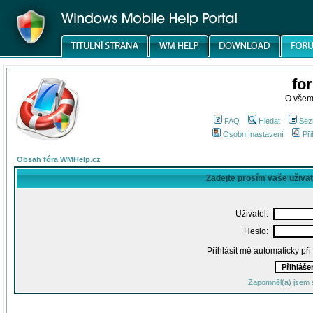
fo
O všem
FAQ
Hledat
Sez
Osobní nastavení
Při
Obsah fóra WMHelp.cz
Zadejte prosím vaše uživa
Uživatel:
Heslo:
Přihlásit mě automaticky př
Zapomněl(a) jsem 