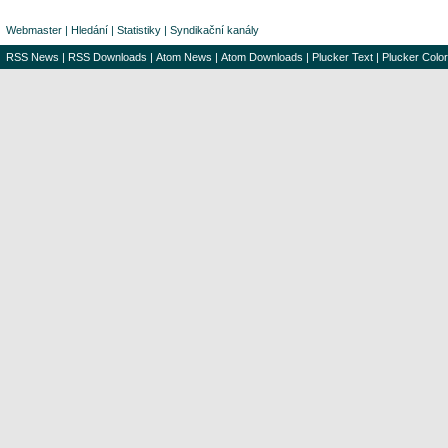
Webmaster
|
Hledání
|
Statistiky
|
Syndikační kanály
RSS News
|
RSS Downloads
|
Atom News
|
Atom Downloads
|
Plucker Text
|
Plucker Color