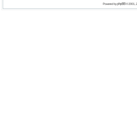
phpBB
Powered by
© 2001, 