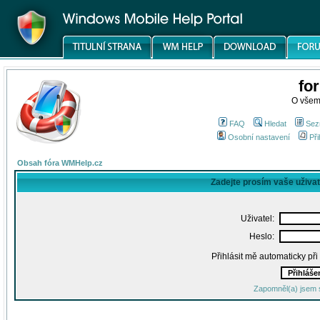
fo
O všem
FAQ
Hledat
Sez
Osobní nastavení
Při
Obsah fóra WMHelp.cz
Zadejte prosím vaše uživa
Uživatel:
Heslo:
Přihlásit mě automaticky př
Zapomněl(a) jsem 