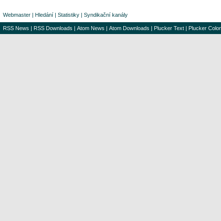
Webmaster
|
Hledání
|
Statistiky
|
Syndikační kanály
RSS News
|
RSS Downloads
|
Atom News
|
Atom Downloads
|
Plucker Text
|
Plucker Color