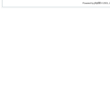
phpBB
Powered by
© 2001, 