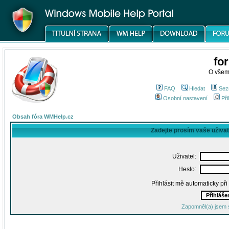
fo
O všem
FAQ
Hledat
Sez
Osobní nastavení
Při
Obsah fóra WMHelp.cz
Zadejte prosím vaše uživa
Uživatel:
Heslo:
Přihlásit mě automaticky př
Zapomněl(a) jsem 