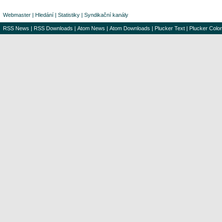
Webmaster
|
Hledání
|
Statistiky
|
Syndikační kanály
RSS News
|
RSS Downloads
|
Atom News
|
Atom Downloads
|
Plucker Text
|
Plucker Color