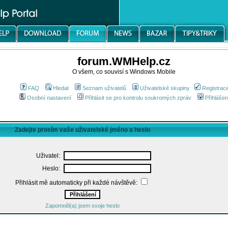
forum.WMHelp.cz
O všem, co souvisí s Windows Mobile
FAQ
Hledat
Seznam uživatelů
Uživatelské skupiny
Registrac
Osobní nastavení
Přihlásit se pro kontrolu soukromých zpráv
Přihlášen
Zadejte prosím vaše uživatelské jméno a heslo
Uživatel:
Heslo:
Přihlásit mě automaticky při každé návštěvě:
Zapomněl(a) jsem svoje heslo