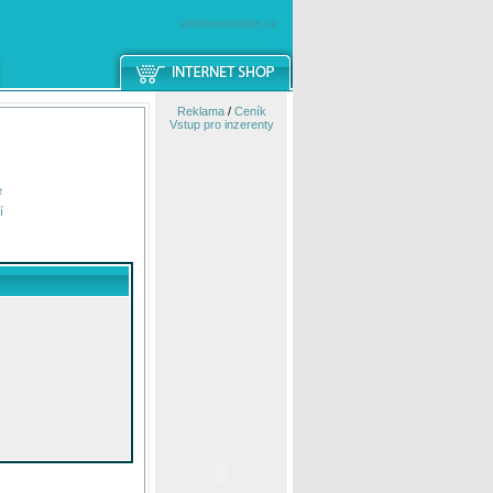
windowsmobile.cz
Reklama
/
Ceník
Vstup pro inzerenty
e
í