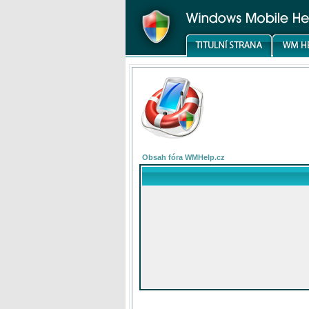
Obsah fóra WMHelp.cz