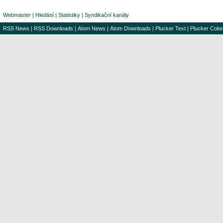
Webmaster
|
Hledání
|
Statistiky
|
Syndikační kanály
RSS News
|
RSS Downloads
|
Atom News
|
Atom Downloads
|
Plucker Text
|
Plucker Color