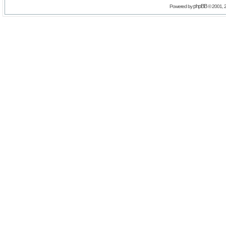
phpBB
Powered by
© 2001, 