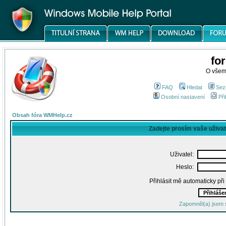
fo
O všem
FAQ
Hledat
Sez
Osobní nastavení
Při
Obsah fóra WMHelp.cz
Zadejte prosím vaše uživa
Uživatel:
Heslo:
Přihlásit mě automaticky př
Zapomněl(a) jsem 