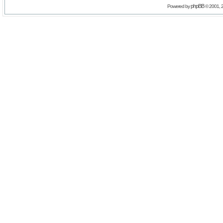
phpBB
Powered by
© 2001, 