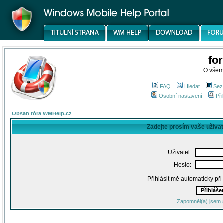
fo
O všem
FAQ
Hledat
Sez
Osobní nastavení
Při
Obsah fóra WMHelp.cz
Zadejte prosím vaše uživa
Uživatel:
Heslo:
Přihlásit mě automaticky př
Zapomněl(a) jsem 