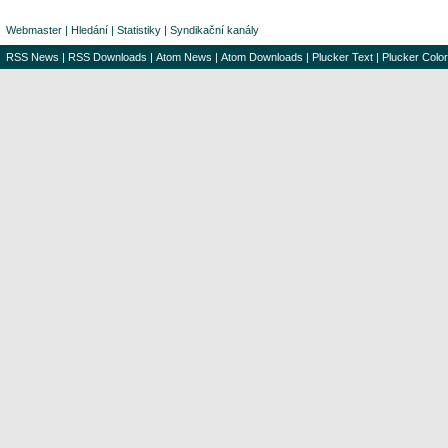
Webmaster
|
Hledání
|
Statistiky
|
Syndikační kanály
RSS News
|
RSS Downloads
|
Atom News
|
Atom Downloads
|
Plucker Text
|
Plucker Color