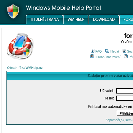
fo
O všem
FAQ
Hledat
Sez
Osobní nastavení
Při
Obsah fóra WMHelp.cz
Zadejte prosím vaše uživa
Uživatel:
Heslo:
Přihlásit mě automaticky př
Zapomněl(a) jsem 