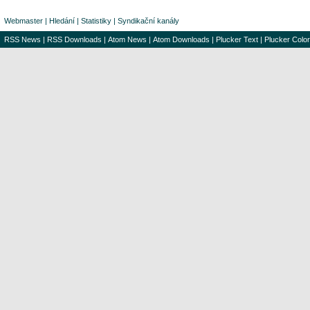
Webmaster
|
Hledání
|
Statistiky
|
Syndikační kanály
RSS News
|
RSS Downloads
|
Atom News
|
Atom Downloads
|
Plucker Text
|
Plucker Color