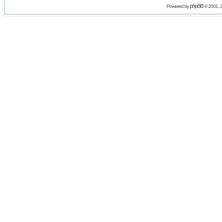
phpBB
Powered by
© 2001, 