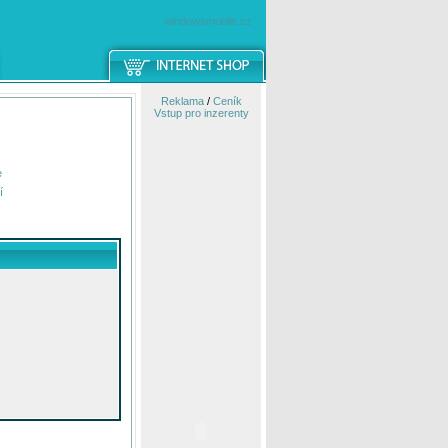
windowsmobile.cz
Reklama
/
Ceník
Vstup pro inzerenty
e
í