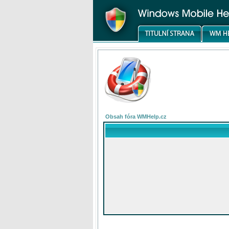
Obsah fóra WMHelp.cz