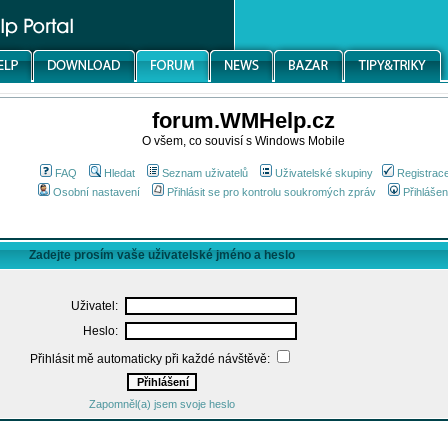
forum.WMHelp.cz
O všem, co souvisí s Windows Mobile
FAQ
Hledat
Seznam uživatelů
Uživatelské skupiny
Registrac
Osobní nastavení
Přihlásit se pro kontrolu soukromých zpráv
Přihlášen
Zadejte prosím vaše uživatelské jméno a heslo
Uživatel:
Heslo:
Přihlásit mě automaticky při každé návštěvě:
Zapomněl(a) jsem svoje heslo