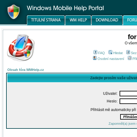
fo
O všem
FAQ
Hledat
Sez
Osobní nastavení
Při
Obsah fóra WMHelp.cz
Zadejte prosím vaše uživa
Uživatel:
Heslo:
Přihlásit mě automaticky př
Zapomněl(a) jsem 