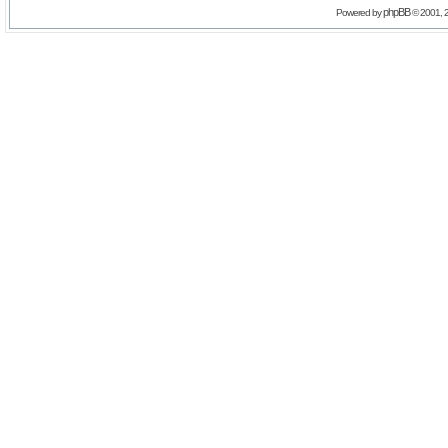
phpBB
Powered by
© 2001, 