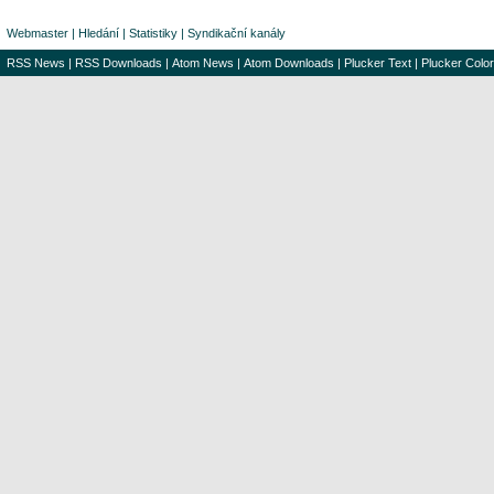
Webmaster
|
Hledání
|
Statistiky
|
Syndikační kanály
RSS News
|
RSS Downloads
|
Atom News
|
Atom Downloads
|
Plucker Text
|
Plucker Color