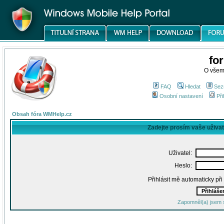
fo
O všem
FAQ
Hledat
Sez
Osobní nastavení
Při
Obsah fóra WMHelp.cz
Zadejte prosím vaše uživa
Uživatel:
Heslo:
Přihlásit mě automaticky př
Zapomněl(a) jsem 