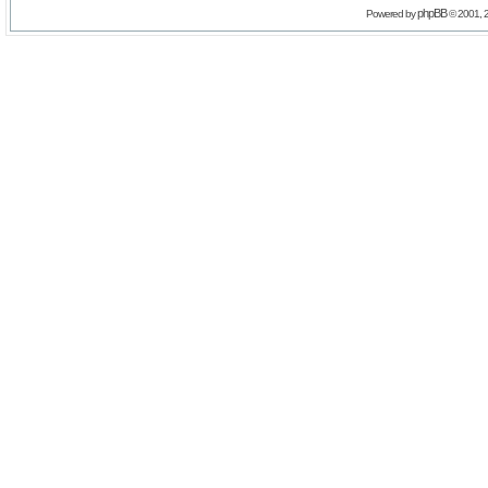
phpBB
Powered by
© 2001, 