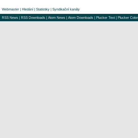
Webmaster
|
Hledání
|
Statistiky
|
Syndikační kanály
RSS News
|
RSS Downloads
|
Atom News
|
Atom Downloads
|
Plucker Text
|
Plucker Color