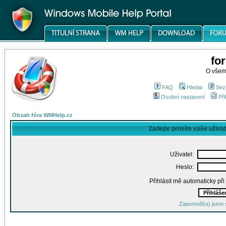
fo
O všem
FAQ
Hledat
Sez
Osobní nastavení
Při
Obsah fóra WMHelp.cz
Zadejte prosím vaše uživa
Uživatel:
Heslo:
Přihlásit mě automaticky př
Zapomněl(a) jsem 