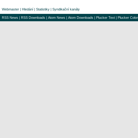
Webmaster
|
Hledání
|
Statistiky
|
Syndikační kanály
RSS News
|
RSS Downloads
|
Atom News
|
Atom Downloads
|
Plucker Text
|
Plucker Color