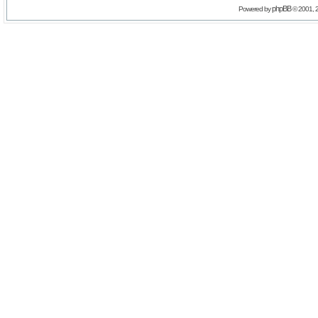
phpBB
Powered by
© 2001, 