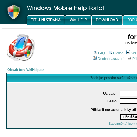
fo
O všem
FAQ
Hledat
Sez
Osobní nastavení
Při
Obsah fóra WMHelp.cz
Zadejte prosím vaše uživa
Uživatel:
Heslo:
Přihlásit mě automaticky př
Zapomněl(a) jsem 