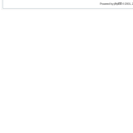
phpBB
Powered by
© 2001, 