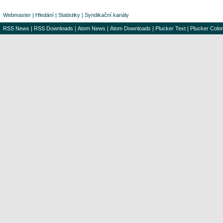
Webmaster
|
Hledání
|
Statistiky
|
Syndikační kanály
RSS News
|
RSS Downloads
|
Atom News
|
Atom Downloads
|
Plucker Text
|
Plucker Color