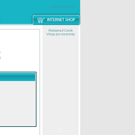
windowsmobile.cz
Reklama
/
Ceník
Vstup pro inzerenty
e
í