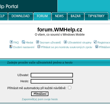
forum.WMHelp.cz
O všem, co souvisí s Windows Mobile
FAQ
Hledat
Seznam uživatelů
Uživatelské skupiny
Registrac
Osobní nastavení
Přihlásit se pro kontrolu soukromých zpráv
Přihlášen
Zadejte prosím vaše uživatelské jméno a heslo
Uživatel:
Heslo:
Přihlásit mě automaticky při každé návštěvě:
Zapomněl(a) jsem svoje heslo