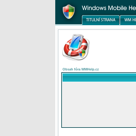
Obsah fóra WMHelp.cz