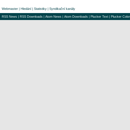
Webmaster
|
Hledání
|
Statistiky
|
Syndikační kanály
RSS News
|
RSS Downloads
|
Atom News
|
Atom Downloads
|
Plucker Text
|
Plucker Color