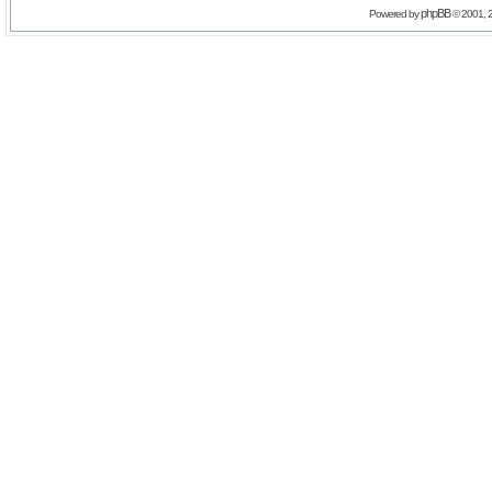
phpBB
Powered by
© 2001, 