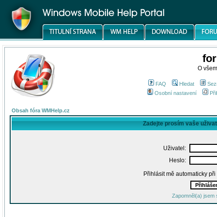
fo
O všem
FAQ
Hledat
Sez
Osobní nastavení
Při
Obsah fóra WMHelp.cz
Zadejte prosím vaše uživa
Uživatel:
Heslo:
Přihlásit mě automaticky př
Zapomněl(a) jsem 