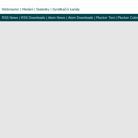
Webmaster
|
Hledání
|
Statistiky
|
Syndikační kanály
RSS News
|
RSS Downloads
|
Atom News
|
Atom Downloads
|
Plucker Text
|
Plucker Color