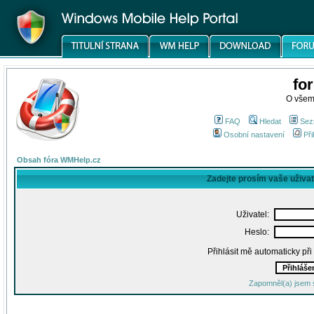
fo
O všem
FAQ
Hledat
Sez
Osobní nastavení
Při
Obsah fóra WMHelp.cz
Zadejte prosím vaše uživa
Uživatel:
Heslo:
Přihlásit mě automaticky př
Zapomněl(a) jsem 