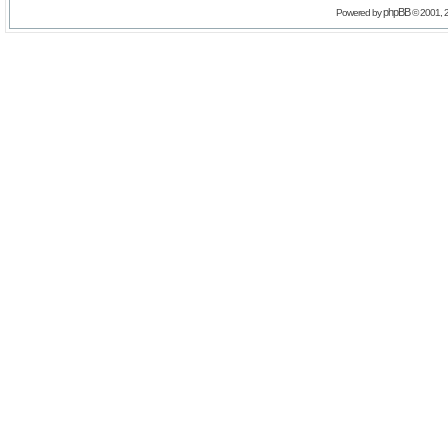
phpBB
Powered by
© 2001, 