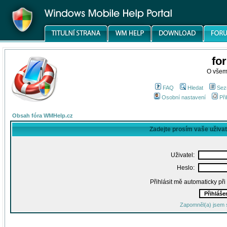
fo
O všem
FAQ
Hledat
Sez
Osobní nastavení
Při
Obsah fóra WMHelp.cz
Zadejte prosím vaše uživa
Uživatel:
Heslo:
Přihlásit mě automaticky př
Zapomněl(a) jsem 