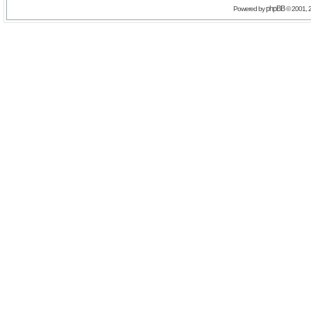
phpBB
Powered by
© 2001, 