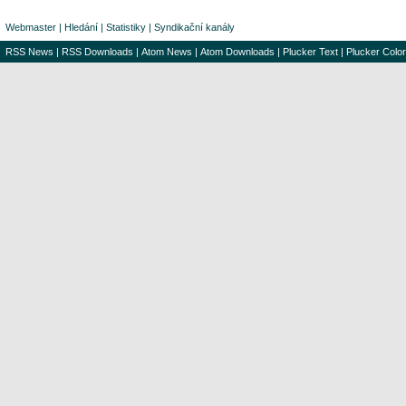
Webmaster
|
Hledání
|
Statistiky
|
Syndikační kanály
RSS News
|
RSS Downloads
|
Atom News
|
Atom Downloads
|
Plucker Text
|
Plucker Color