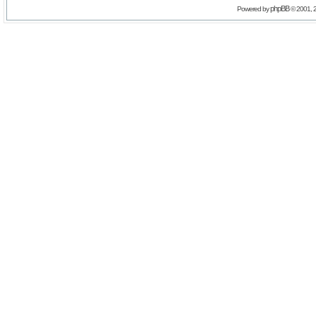
phpBB
Powered by
© 2001, 