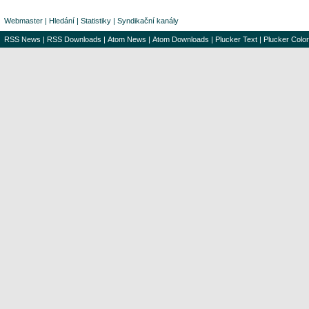
Webmaster
|
Hledání
|
Statistiky
|
Syndikační kanály
RSS News
|
RSS Downloads
|
Atom News
|
Atom Downloads
|
Plucker Text
|
Plucker Color