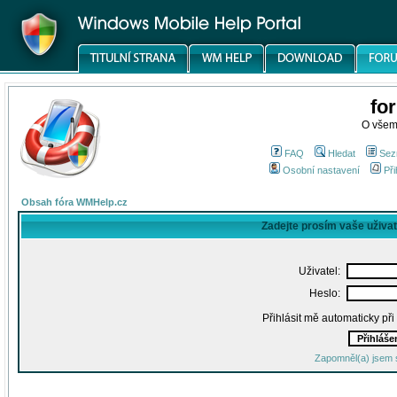
fo
O všem
FAQ
Hledat
Sez
Osobní nastavení
Při
Obsah fóra WMHelp.cz
Zadejte prosím vaše uživa
Uživatel:
Heslo:
Přihlásit mě automaticky př
Zapomněl(a) jsem 