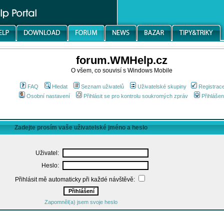
forum.WMHelp.cz
O všem, co souvisí s Windows Mobile
FAQ
Hledat
Seznam uživatelů
Uživatelské skupiny
Registrac
Osobní nastavení
Přihlásit se pro kontrolu soukromých zpráv
Přihlášen
Zadejte prosím vaše uživatelské jméno a heslo
Uživatel:
Heslo:
Přihlásit mě automaticky při každé návštěvě:
Zapomněl(a) jsem svoje heslo