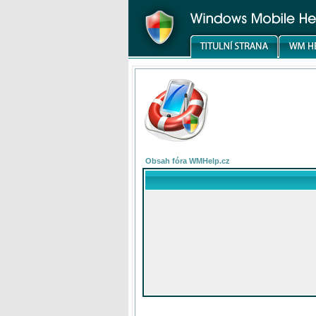
Obsah fóra WMHelp.cz