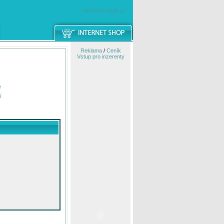
windowsmobile.cz
Reklama
/
Ceník
Vstup pro inzerenty
e
í