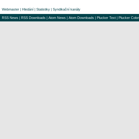
Webmaster
|
Hledání
|
Statistiky
|
Syndikační kanály
RSS News
|
RSS Downloads
|
Atom News
|
Atom Downloads
|
Plucker Text
|
Plucker Color