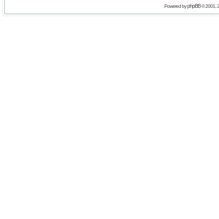
phpBB
Powered by
© 2001, 