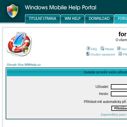
fo
O všem
FAQ
Hledat
Sez
Osobní nastavení
Při
Obsah fóra WMHelp.cz
Zadejte prosím vaše uživa
Uživatel:
Heslo:
Přihlásit mě automaticky př
Zapomněl(a) jsem 