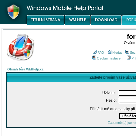
fo
O všem
FAQ
Hledat
Sez
Osobní nastavení
Při
Obsah fóra WMHelp.cz
Zadejte prosím vaše uživa
Uživatel:
Heslo:
Přihlásit mě automaticky př
Zapomněl(a) jsem 