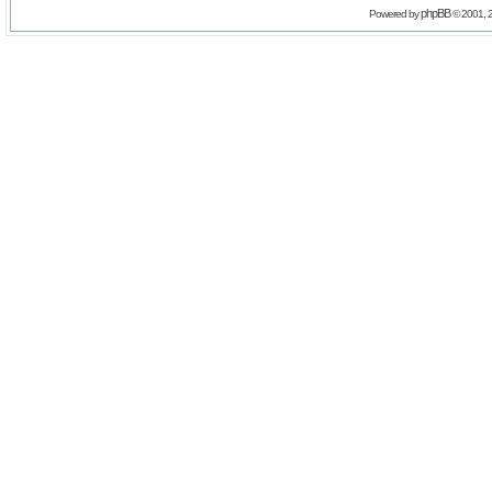
phpBB
Powered by
© 2001, 