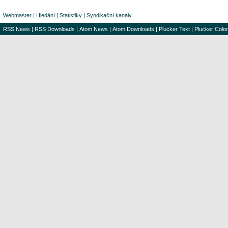
Webmaster
|
Hledání
|
Statistiky
|
Syndikační kanály
RSS News
|
RSS Downloads
|
Atom News
|
Atom Downloads
|
Plucker Text
|
Plucker Color