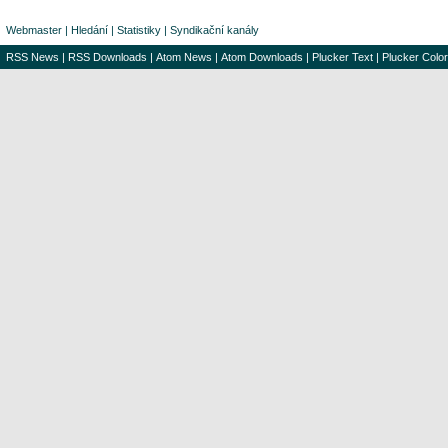
Webmaster
|
Hledání
|
Statistiky
|
Syndikační kanály
RSS News
|
RSS Downloads
|
Atom News
|
Atom Downloads
|
Plucker Text
|
Plucker Color