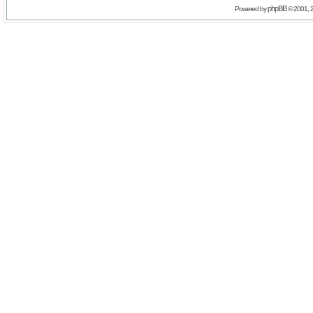
phpBB
Powered by
© 2001, 