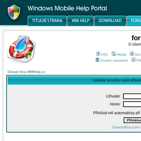
fo
O všem
FAQ
Hledat
Sez
Osobní nastavení
Při
Obsah fóra WMHelp.cz
Zadejte prosím vaše uživa
Uživatel:
Heslo:
Přihlásit mě automaticky př
Zapomněl(a) jsem 