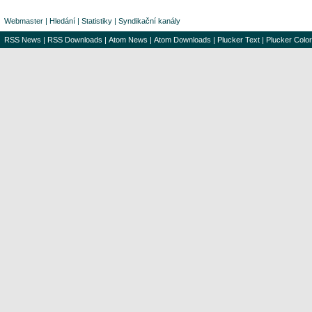
Webmaster
|
Hledání
|
Statistiky
|
Syndikační kanály
RSS News
|
RSS Downloads
|
Atom News
|
Atom Downloads
|
Plucker Text
|
Plucker Color