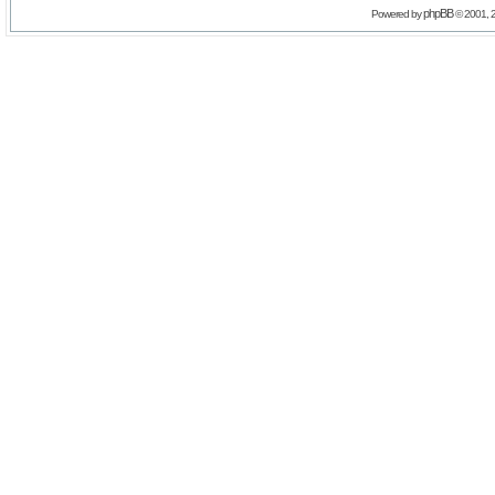
phpBB
Powered by
© 2001, 