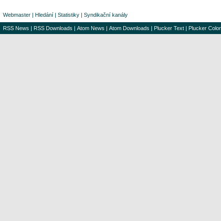
Webmaster
|
Hledání
|
Statistiky
|
Syndikační kanály
RSS News
|
RSS Downloads
|
Atom News
|
Atom Downloads
|
Plucker Text
|
Plucker Color