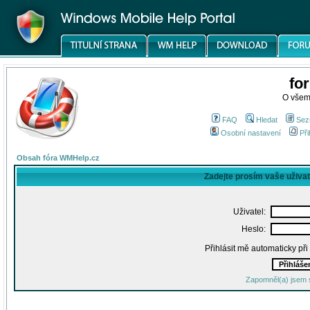
fo
O všem
FAQ
Hledat
Sez
Osobní nastavení
Při
Obsah fóra WMHelp.cz
Zadejte prosím vaše uživa
Uživatel:
Heslo:
Přihlásit mě automaticky př
Zapomněl(a) jsem 