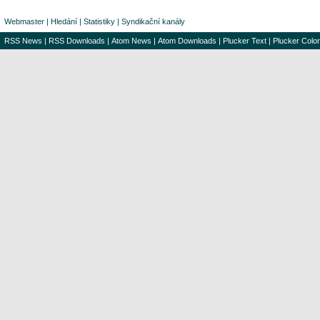
Webmaster
|
Hledání
|
Statistiky
|
Syndikační kanály
RSS News
|
RSS Downloads
|
Atom News
|
Atom Downloads
|
Plucker Text
|
Plucker Color