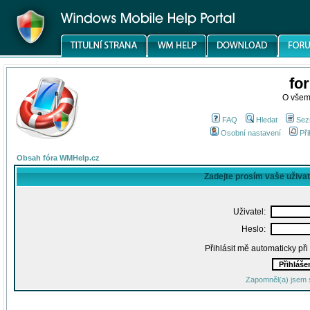
fo
O všem
FAQ
Hledat
Sez
Osobní nastavení
Při
Obsah fóra WMHelp.cz
Zadejte prosím vaše uživa
Uživatel:
Heslo:
Přihlásit mě automaticky př
Zapomněl(a) jsem 