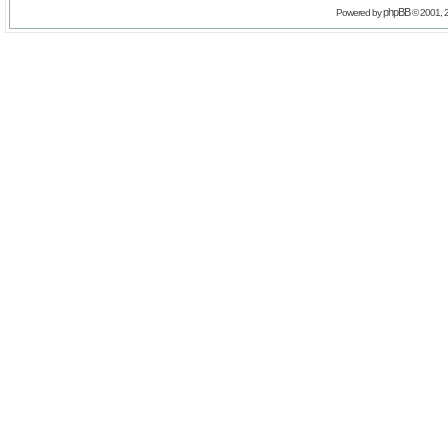
phpBB
Powered by
© 2001, 