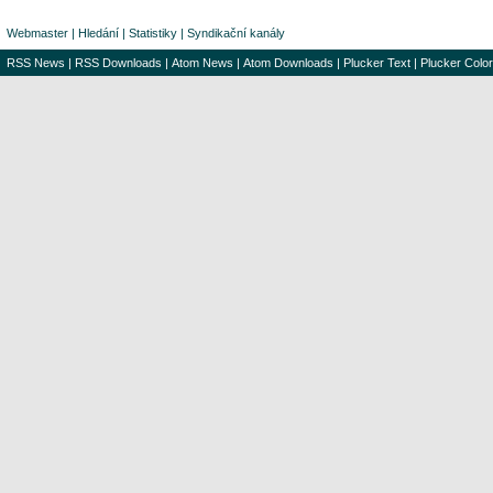
Webmaster
|
Hledání
|
Statistiky
|
Syndikační kanály
RSS News
|
RSS Downloads
|
Atom News
|
Atom Downloads
|
Plucker Text
|
Plucker Color