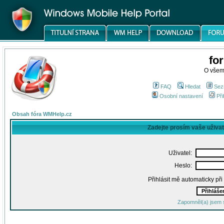
fo
O všem
FAQ
Hledat
Sez
Osobní nastavení
Při
Obsah fóra WMHelp.cz
Zadejte prosím vaše uživa
Uživatel:
Heslo:
Přihlásit mě automaticky př
Zapomněl(a) jsem 