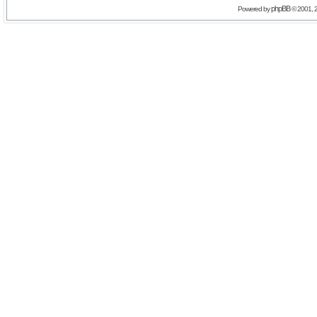
phpBB
Powered by
© 2001, 