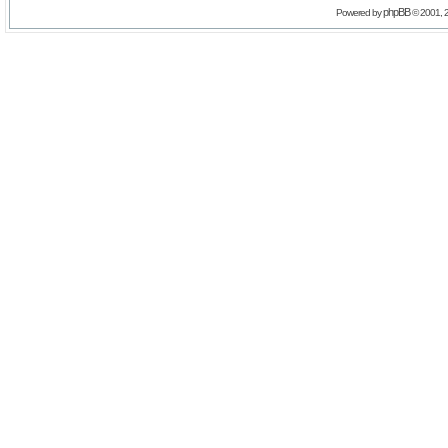
phpBB
Powered by
© 2001, 