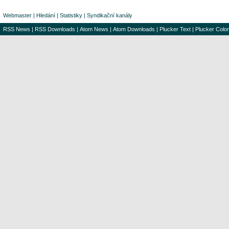
Webmaster
|
Hledání
|
Statistiky
|
Syndikační kanály
RSS News
|
RSS Downloads
|
Atom News
|
Atom Downloads
|
Plucker Text
|
Plucker Color