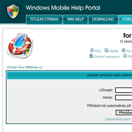
fo
O všem
FAQ
Hledat
Sez
Osobní nastavení
Při
Obsah fóra WMHelp.cz
Zadejte prosím vaše uživa
Uživatel:
Heslo:
Přihlásit mě automaticky př
Zapomněl(a) jsem 