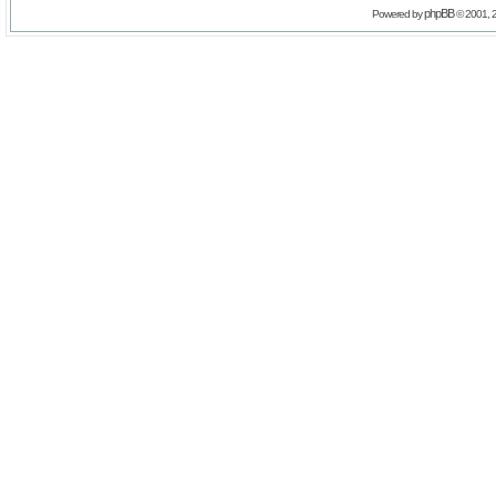
phpBB
Powered by
© 2001, 