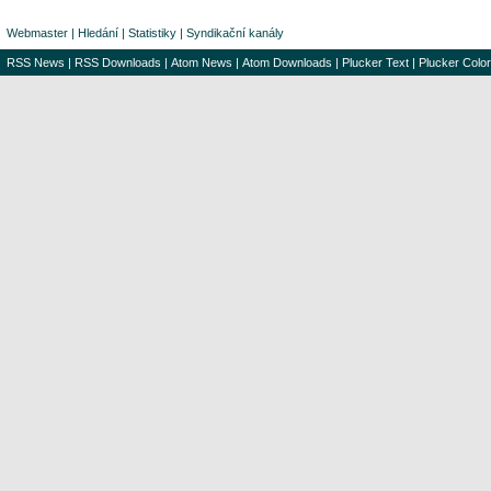
Webmaster
|
Hledání
|
Statistiky
|
Syndikační kanály
RSS News
|
RSS Downloads
|
Atom News
|
Atom Downloads
|
Plucker Text
|
Plucker Color