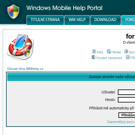
fo
O všem
FAQ
Hledat
Sez
Osobní nastavení
Při
Obsah fóra WMHelp.cz
Zadejte prosím vaše uživa
Uživatel:
Heslo:
Přihlásit mě automaticky př
Zapomněl(a) jsem 