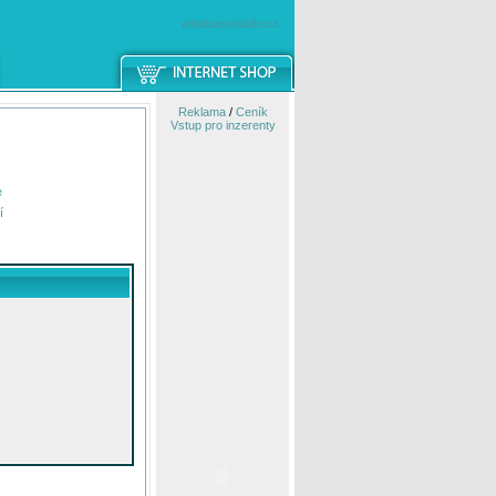
windowsmobile.cz
Reklama
/
Ceník
Vstup pro inzerenty
e
í