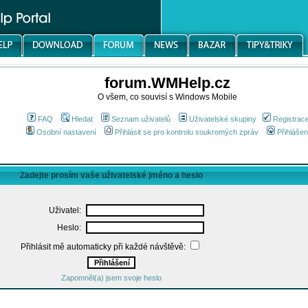
forum.WMHelp.cz
O všem, co souvisí s Windows Mobile
FAQ
Hledat
Seznam uživatelů
Uživatelské skupiny
Registrac
Osobní nastavení
Přihlásit se pro kontrolu soukromých zpráv
Přihlášen
Zadejte prosím vaše uživatelské jméno a heslo
Uživatel:
Heslo:
Přihlásit mě automaticky při každé návštěvě:
Zapomněl(a) jsem svoje heslo