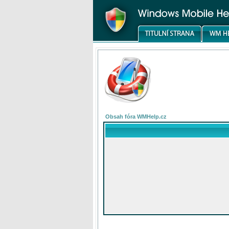
Obsah fóra WMHelp.cz