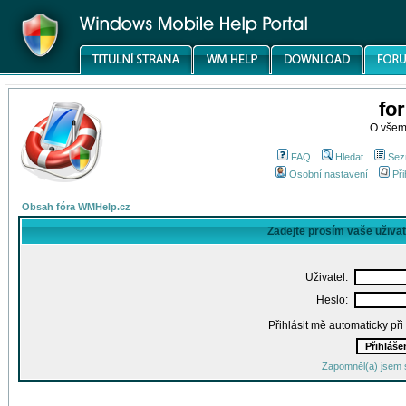
fo
O všem
FAQ
Hledat
Sez
Osobní nastavení
Při
Obsah fóra WMHelp.cz
Zadejte prosím vaše uživa
Uživatel:
Heslo:
Přihlásit mě automaticky př
Zapomněl(a) jsem 