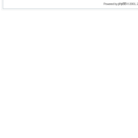
phpBB
Powered by
© 2001, 