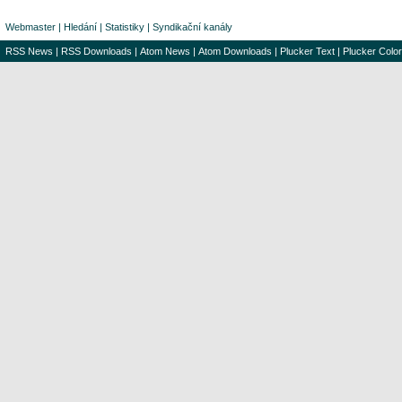
Webmaster
|
Hledání
|
Statistiky
|
Syndikační kanály
RSS News
|
RSS Downloads
|
Atom News
|
Atom Downloads
|
Plucker Text
|
Plucker Color