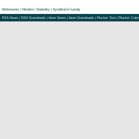
Webmaster
|
Hledání
|
Statistiky
|
Syndikační kanály
RSS News
|
RSS Downloads
|
Atom News
|
Atom Downloads
|
Plucker Text
|
Plucker Color