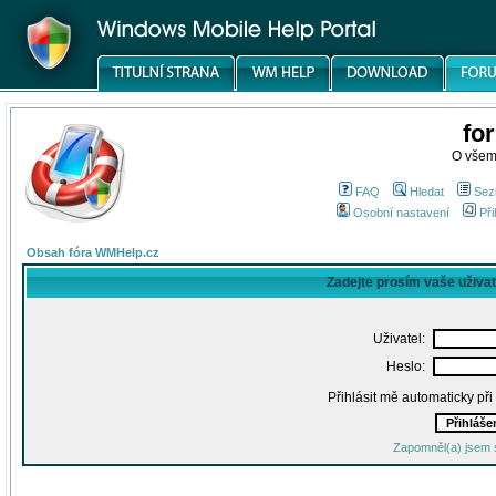
fo
O všem
FAQ
Hledat
Sez
Osobní nastavení
Při
Obsah fóra WMHelp.cz
Zadejte prosím vaše uživa
Uživatel:
Heslo:
Přihlásit mě automaticky př
Zapomněl(a) jsem 