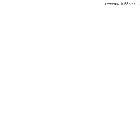
phpBB
Powered by
© 2001, 