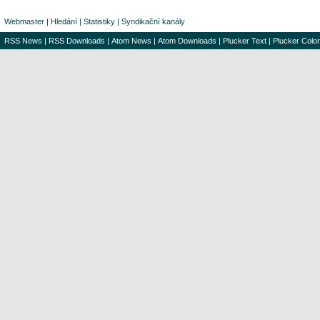
Webmaster
|
Hledání
|
Statistiky
|
Syndikační kanály
RSS News
|
RSS Downloads
|
Atom News
|
Atom Downloads
|
Plucker Text
|
Plucker Color