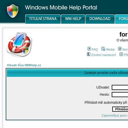
fo
O všem
FAQ
Hledat
Sez
Osobní nastavení
Při
Obsah fóra WMHelp.cz
Zadejte prosím vaše uživa
Uživatel:
Heslo:
Přihlásit mě automaticky př
Zapomněl(a) jsem 