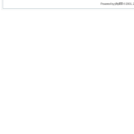
phpBB
Powered by
© 2001, 