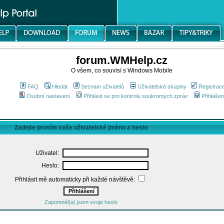
forum.WMHelp.cz
O všem, co souvisí s Windows Mobile
FAQ
Hledat
Seznam uživatelů
Uživatelské skupiny
Registrac
Osobní nastavení
Přihlásit se pro kontrolu soukromých zpráv
Přihlášen
Zadejte prosím vaše uživatelské jméno a heslo
Uživatel:
Heslo:
Přihlásit mě automaticky při každé návštěvě:
Zapomněl(a) jsem svoje heslo