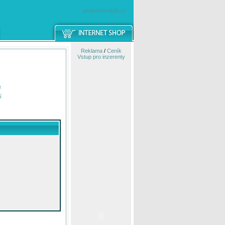
windowsmobile.cz
Reklama
/
Ceník
Vstup pro inzerenty
e
í