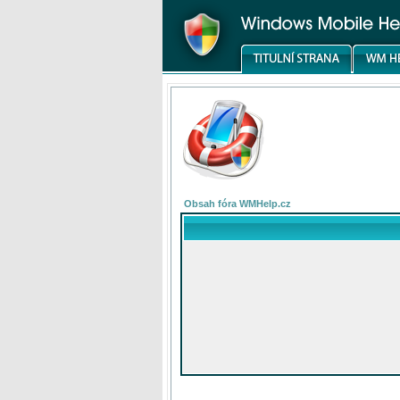
Obsah fóra WMHelp.cz