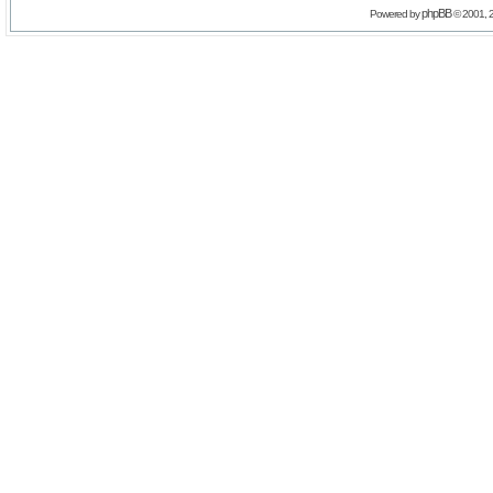
phpBB
Powered by
© 2001, 