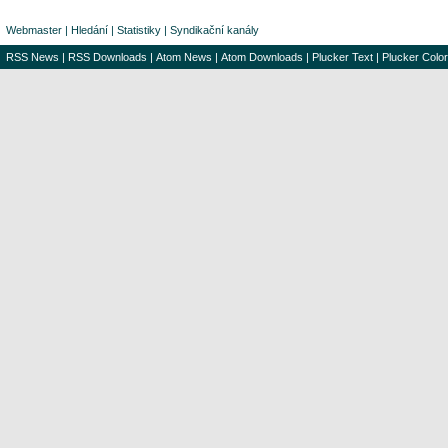
Webmaster
|
Hledání
|
Statistiky
|
Syndikační kanály
RSS News
|
RSS Downloads
|
Atom News
|
Atom Downloads
|
Plucker Text
|
Plucker Color