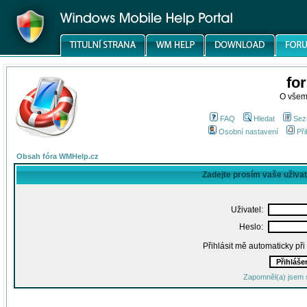
fo
O všem
FAQ
Hledat
Sez
Osobní nastavení
Při
Obsah fóra WMHelp.cz
Zadejte prosím vaše uživa
Uživatel:
Heslo:
Přihlásit mě automaticky př
Zapomněl(a) jsem 