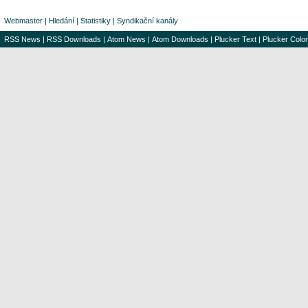
Webmaster
|
Hledání
|
Statistiky
|
Syndikační kanály
RSS News
|
RSS Downloads
|
Atom News
|
Atom Downloads
|
Plucker Text
|
Plucker Color