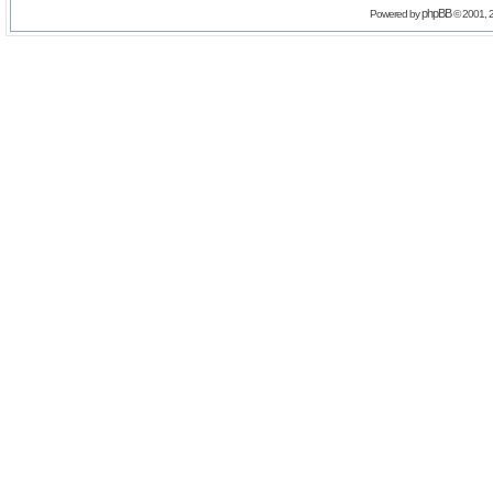
phpBB
Powered by
© 2001, 