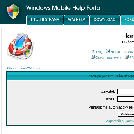
fo
O všem
FAQ
Hledat
Sez
Osobní nastavení
Při
Obsah fóra WMHelp.cz
Zadejte prosím vaše uživa
Uživatel:
Heslo:
Přihlásit mě automaticky př
Zapomněl(a) jsem 