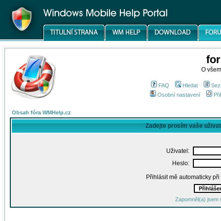
fo
O všem
FAQ
Hledat
Sez
Osobní nastavení
Při
Obsah fóra WMHelp.cz
Zadejte prosím vaše uživa
Uživatel:
Heslo:
Přihlásit mě automaticky př
Zapomněl(a) jsem 