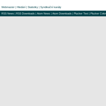
Webmaster
|
Hledání
|
Statistiky
|
Syndikační kanály
RSS News
|
RSS Downloads
|
Atom News
|
Atom Downloads
|
Plucker Text
|
Plucker Color