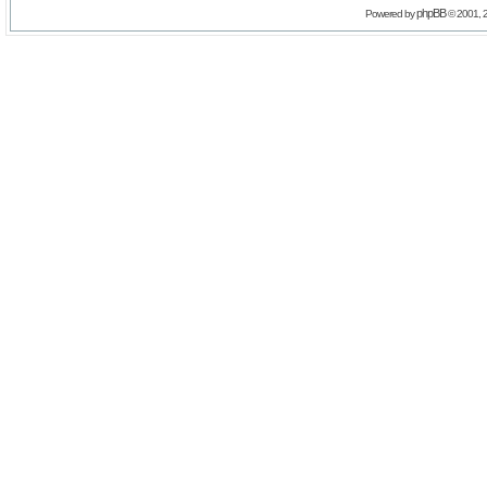
phpBB
Powered by
© 2001, 