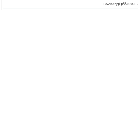
phpBB
Powered by
© 2001, 