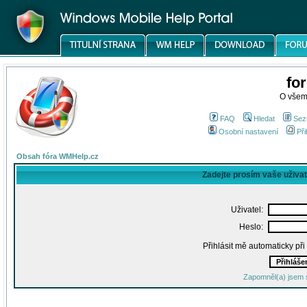
fo
O všem
FAQ
Hledat
Sez
Osobní nastavení
Při
Obsah fóra WMHelp.cz
Zadejte prosím vaše uživa
Uživatel:
Heslo:
Přihlásit mě automaticky př
Zapomněl(a) jsem 