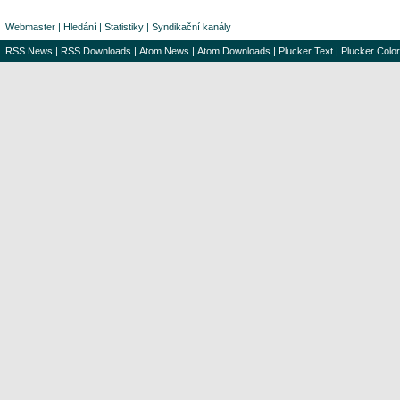
Webmaster
|
Hledání
|
Statistiky
|
Syndikační kanály
RSS News
|
RSS Downloads
|
Atom News
|
Atom Downloads
|
Plucker Text
|
Plucker Color