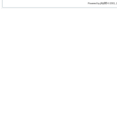
phpBB
Powered by
© 2001, 