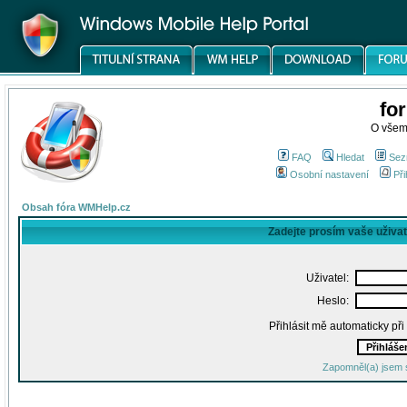
fo
O všem
FAQ
Hledat
Sez
Osobní nastavení
Při
Obsah fóra WMHelp.cz
Zadejte prosím vaše uživa
Uživatel:
Heslo:
Přihlásit mě automaticky př
Zapomněl(a) jsem 