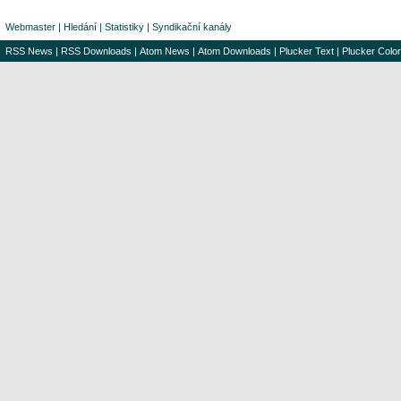
Webmaster
|
Hledání
|
Statistiky
|
Syndikační kanály
RSS News
|
RSS Downloads
|
Atom News
|
Atom Downloads
|
Plucker Text
|
Plucker Color