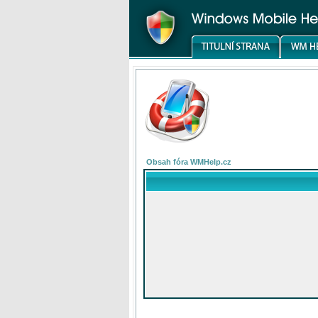
Obsah fóra WMHelp.cz