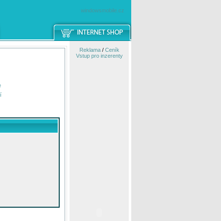
windowsmobile.cz
Reklama
/
Ceník
Vstup pro inzerenty
e
í