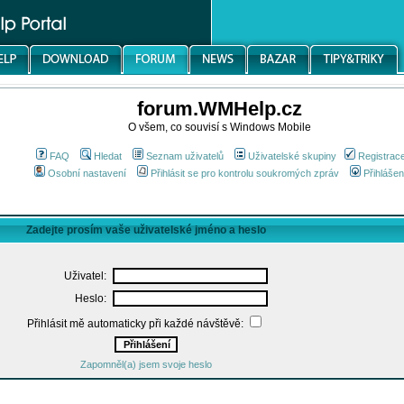
forum.WMHelp.cz
O všem, co souvisí s Windows Mobile
FAQ
Hledat
Seznam uživatelů
Uživatelské skupiny
Registrac
Osobní nastavení
Přihlásit se pro kontrolu soukromých zpráv
Přihlášen
Zadejte prosím vaše uživatelské jméno a heslo
Uživatel:
Heslo:
Přihlásit mě automaticky při každé návštěvě:
Zapomněl(a) jsem svoje heslo