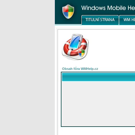
Obsah fóra WMHelp.cz