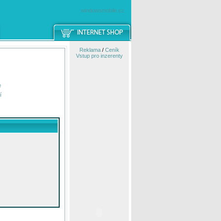
windowsmobile.cz
Reklama
/
Ceník
Vstup pro inzerenty
e
í