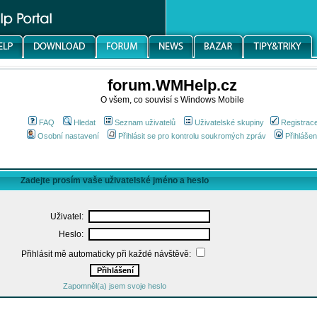
forum.WMHelp.cz
O všem, co souvisí s Windows Mobile
FAQ
Hledat
Seznam uživatelů
Uživatelské skupiny
Registrac
Osobní nastavení
Přihlásit se pro kontrolu soukromých zpráv
Přihlášen
Zadejte prosím vaše uživatelské jméno a heslo
Uživatel:
Heslo:
Přihlásit mě automaticky při každé návštěvě:
Zapomněl(a) jsem svoje heslo