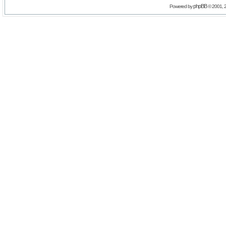
phpBB
Powered by
© 2001, 