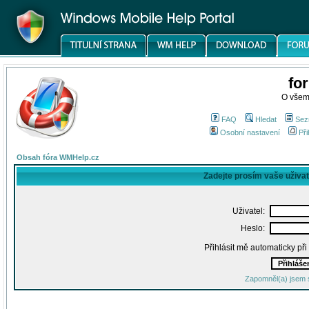
fo
O všem
FAQ
Hledat
Sez
Osobní nastavení
Při
Obsah fóra WMHelp.cz
Zadejte prosím vaše uživa
Uživatel:
Heslo:
Přihlásit mě automaticky př
Zapomněl(a) jsem 