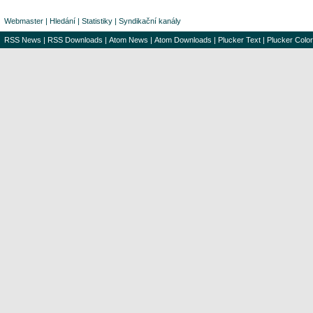
Webmaster
|
Hledání
|
Statistiky
|
Syndikační kanály
RSS News
|
RSS Downloads
|
Atom News
|
Atom Downloads
|
Plucker Text
|
Plucker Color