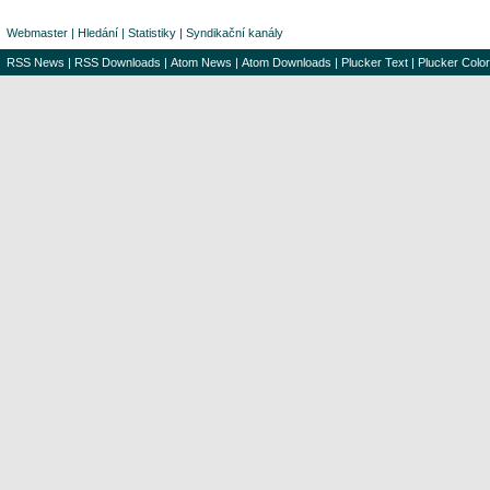
Webmaster
|
Hledání
|
Statistiky
|
Syndikační kanály
RSS News
|
RSS Downloads
|
Atom News
|
Atom Downloads
|
Plucker Text
|
Plucker Color