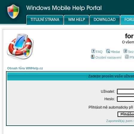
fo
O všem
FAQ
Hledat
Sez
Osobní nastavení
Při
Obsah fóra WMHelp.cz
Zadejte prosím vaše uživa
Uživatel:
Heslo:
Přihlásit mě automaticky př
Zapomněl(a) jsem 