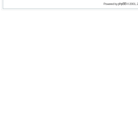
phpBB
Powered by
© 2001, 