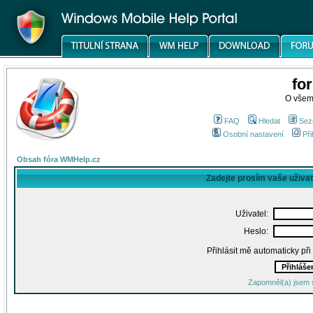
fo
O všem
FAQ
Hledat
Sez
Osobní nastavení
Při
Obsah fóra WMHelp.cz
Zadejte prosím vaše uživa
Uživatel:
Heslo:
Přihlásit mě automaticky př
Zapomněl(a) jsem 