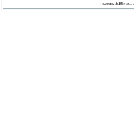
phpBB
Powered by
© 2001, 