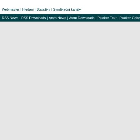
Webmaster
|
Hledání
|
Statistiky
|
Syndikační kanály
RSS News
|
RSS Downloads
|
Atom News
|
Atom Downloads
|
Plucker Text
|
Plucker Color