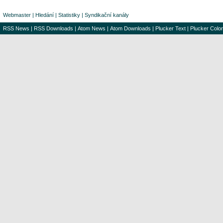
Webmaster
|
Hledání
|
Statistiky
|
Syndikační kanály
RSS News
|
RSS Downloads
|
Atom News
|
Atom Downloads
|
Plucker Text
|
Plucker Color