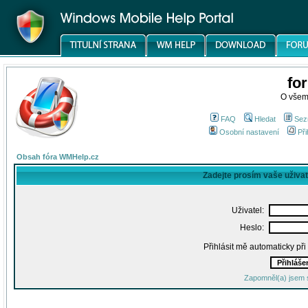
fo
O všem
FAQ
Hledat
Sez
Osobní nastavení
Při
Obsah fóra WMHelp.cz
Zadejte prosím vaše uživa
Uživatel:
Heslo:
Přihlásit mě automaticky př
Zapomněl(a) jsem 