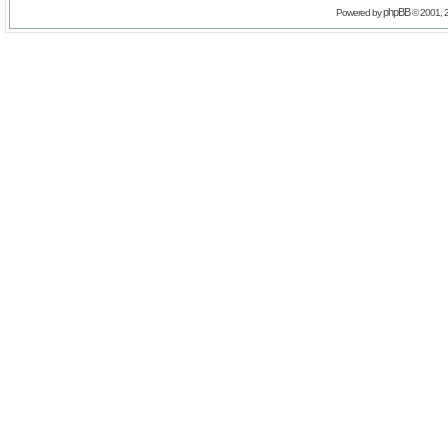
phpBB
Powered by
© 2001, 