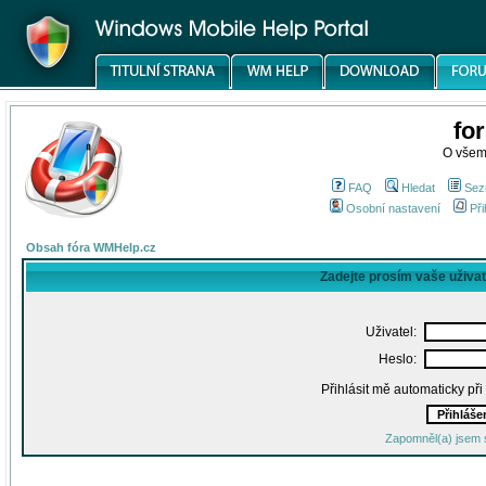
fo
O všem
FAQ
Hledat
Sez
Osobní nastavení
Při
Obsah fóra WMHelp.cz
Zadejte prosím vaše uživa
Uživatel:
Heslo:
Přihlásit mě automaticky př
Zapomněl(a) jsem 