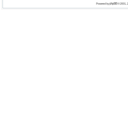
phpBB
Powered by
© 2001, 