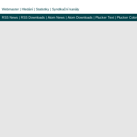
Webmaster
|
Hledání
|
Statistiky
|
Syndikační kanály
RSS News
|
RSS Downloads
|
Atom News
|
Atom Downloads
|
Plucker Text
|
Plucker Color