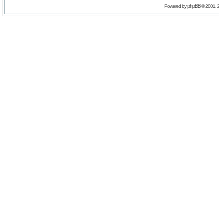
phpBB
Powered by
© 2001, 