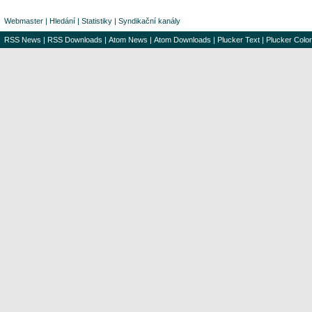
Webmaster
|
Hledání
|
Statistiky
|
Syndikační kanály
RSS News
|
RSS Downloads
|
Atom News
|
Atom Downloads
|
Plucker Text
|
Plucker Color