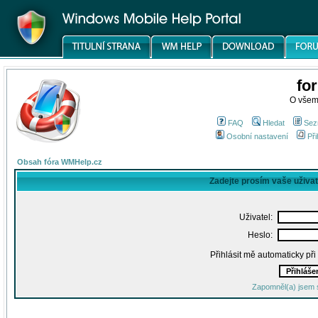
fo
O všem
FAQ
Hledat
Sez
Osobní nastavení
Při
Obsah fóra WMHelp.cz
Zadejte prosím vaše uživa
Uživatel:
Heslo:
Přihlásit mě automaticky př
Zapomněl(a) jsem 