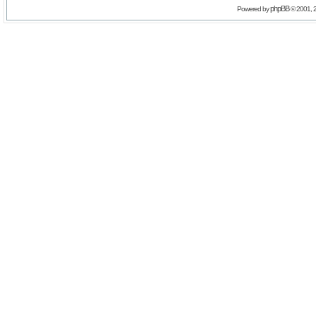
phpBB
Powered by
© 2001, 