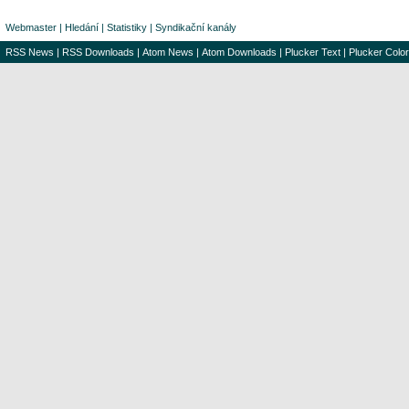
Webmaster
|
Hledání
|
Statistiky
|
Syndikační kanály
RSS News
|
RSS Downloads
|
Atom News
|
Atom Downloads
|
Plucker Text
|
Plucker Color