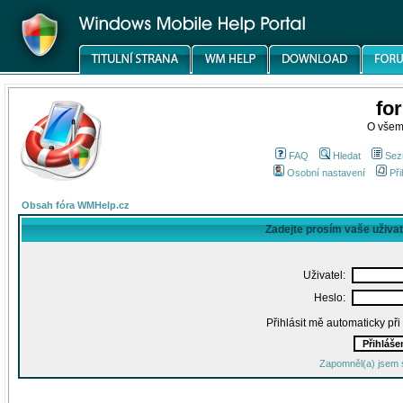
fo
O všem
FAQ
Hledat
Sez
Osobní nastavení
Při
Obsah fóra WMHelp.cz
Zadejte prosím vaše uživa
Uživatel:
Heslo:
Přihlásit mě automaticky př
Zapomněl(a) jsem 