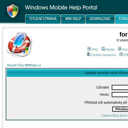
fo
O všem
FAQ
Hledat
Sez
Osobní nastavení
Při
Obsah fóra WMHelp.cz
Zadejte prosím vaše uživa
Uživatel:
Heslo:
Přihlásit mě automaticky př
Zapomněl(a) jsem 