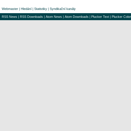
Webmaster
|
Hledání
|
Statistiky
|
Syndikační kanály
RSS News
|
RSS Downloads
|
Atom News
|
Atom Downloads
|
Plucker Text
|
Plucker Color