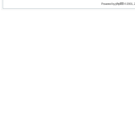
phpBB
Powered by
© 2001, 