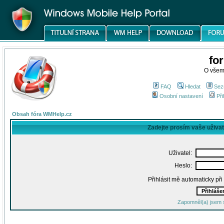
fo
O všem
FAQ
Hledat
Sez
Osobní nastavení
Při
Obsah fóra WMHelp.cz
Zadejte prosím vaše uživa
Uživatel:
Heslo:
Přihlásit mě automaticky př
Zapomněl(a) jsem 