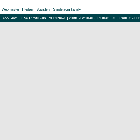
Webmaster
|
Hledání
|
Statistiky
|
Syndikační kanály
RSS News
|
RSS Downloads
|
Atom News
|
Atom Downloads
|
Plucker Text
|
Plucker Color