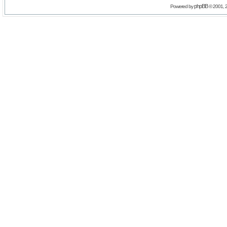
phpBB
Powered by
© 2001, 